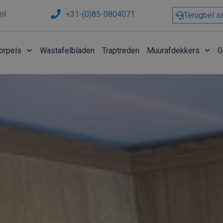
nl
+31-(0)85-0804071
Terugbel s
orpels
Wastafelbladen
Traptreden
Muurafdekkers
G