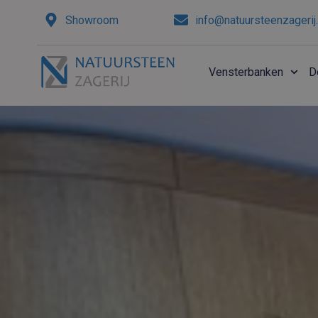
Ga
naar
Showroom
info@natuursteenzagerij.
de
inhoud
Vensterbanken
D