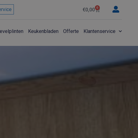
0
ervice
€
0,00
Winkelwagen
evelplinten
Keukenbladen
Offerte
Klantenservice