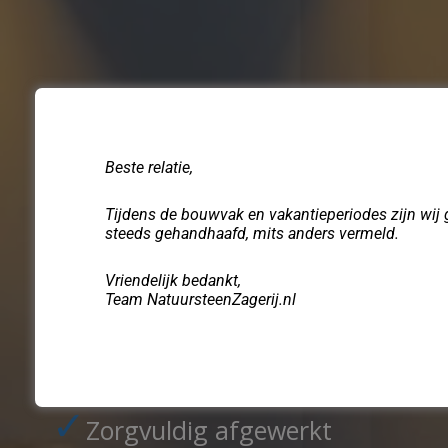
Beste relatie,
Tijdens de bouwvak en vakantieperiodes zijn wij
steeds gehandhaafd, mits anders vermeld.
De keukenbladen va
Vriendelijk bedankt,
Team NatuursteenZagerij.nl
Natuursteenzagerij zi
✓
Zorgvuldig afgewerkt