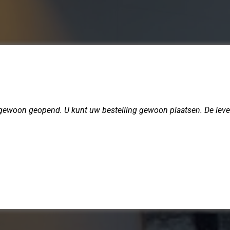
 gewoon geopend. U kunt uw bestelling gewoon plaatsen. De lever
n
jn