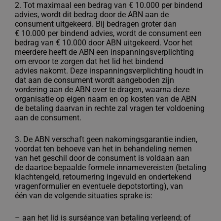
2. Tot maximaal een bedrag van € 10.000 per bindend
advies, wordt dit bedrag
door de ABN aan de
consument uitgekeerd. Bij bedragen groter dan
€
10.000 per bindend advies, wordt de consument een
bedrag van € 10.000 door ABN
uitgekeerd. Voor het
meerdere heeft de ABN een
inspanningsverplichting
om ervoor te zorgen dat het lid het bindend
advies
nakomt. Deze inspanningsverplichting houdt in
dat aan de consument wordt
aangeboden zijn
vordering aan de ABN over te dragen, waarna deze
organisatie
op eigen naam en op kosten van de ABN
de betaling daarvan in rechte zal
vragen ter voldoening
aan de consument.
3. De ABN verschaft geen nakomingsgarantie indien,
voordat ten behoeve van het
in behandeling nemen
van het geschil door de consument is voldaan aan
de
daartoe bepaalde formele innamevereisten (betaling
klachtengeld, retournering
ingevuld en ondertekend
vragenformulier en eventuele depotstorting), van
één
van de volgende situaties sprake is:
–
aan het lid is surséance van betaling verleend; of