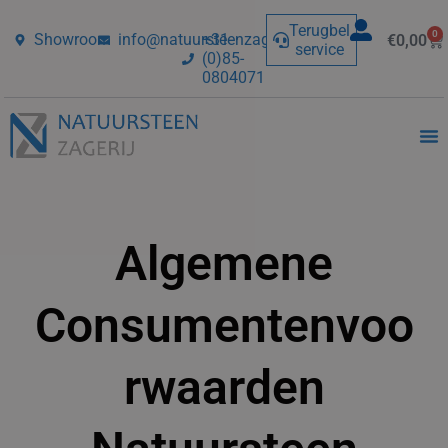
Ga
naar
Terugbel
0
Showroom
info@natuursteenzagerij.nl
+31-
€
0,00
Wi
de
service
(0)85-
inhoud
0804071
Algemene
Consumentenvoo
rwaarden