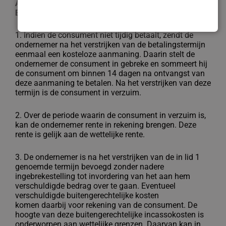
ARTIKEL 13 – NIET-TIJDIGE BETALING EN
EIGENDOMSVOORBEHOUD
1. Indien de consument niet tijdig betaalt, zendt de
ondernemer na het verstrijken van
de betalingstermijn
eenmaal een kosteloze aanmaning. Daarin stelt de
ondernemer
de consument in gebreke en sommeert hij
de consument om binnen 14 dagen na
ontvangst van
deze aanmaning te betalen. Na het verstrijken van deze
termijn is de
consument in verzuim.
2. Over de periode waarin de consument in verzuim is,
kan de ondernemer rente in
rekening brengen. Deze
rente is gelijk aan de wettelijke rente.
3. De ondernemer is na het verstrijken van de in lid 1
genoemde termijn bevoegd
zonder nadere
ingebrekestelling tot invordering van het aan hem
verschuldigde
bedrag over te gaan. Eventueel
verschuldigde buitengerechtelijke kosten
komen
daarbij voor rekening van de consument. De
hoogte van deze buitengerechtelijke
incassokosten is
onderworpen aan wettelijke grenzen. Daarvan kan in