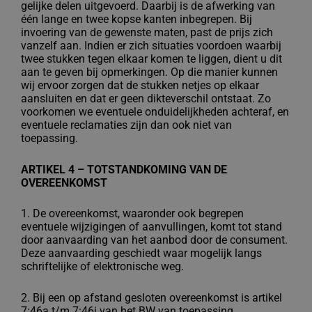
gelijke delen uitgevoerd. Daarbij is de afwerking van
één lange en twee kopse kanten inbegrepen. Bij
invoering van de gewenste maten, past de prijs zich
vanzelf aan. Indien er zich situaties voordoen waarbij
twee stukken tegen elkaar komen te liggen, dient u dit
aan te geven bij opmerkingen. Op die manier kunnen
wij ervoor zorgen dat de stukken netjes op elkaar
aansluiten en dat er geen dikteverschil ontstaat. Zo
voorkomen we eventuele onduidelijkheden achteraf, en
eventuele reclamaties zijn dan ook niet van
toepassing.
ARTIKEL 4 – TOTSTANDKOMING VAN DE
OVEREENKOMST
1. De overeenkomst, waaronder ook begrepen
eventuele wijzigingen of aanvullingen,
komt tot stand
door aanvaarding van het aanbod door de consument.
Deze
aanvaarding geschiedt waar mogelijk langs
schriftelijke of elektronische weg.
2. Bij een op afstand gesloten overeenkomst is artikel
7:46a t/m 7:46j van het BW van
toepassing.