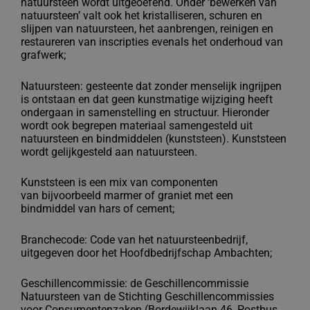
natuursteen
wordt uitgeoefend. Onder ‘bewerken van
natuursteen’
valt ook het kristalliseren, schuren en
slijpen van
natuursteen, het aanbrengen, reinigen en
restaureren
van inscripties evenals het onderhoud van
grafwerk;
Natuursteen: gesteente dat zonder menselijk ingrijpen
is ontstaan
en dat geen kunstmatige wijziging heeft
ondergaan in
samenstelling en structuur. Hieronder
wordt ook
begrepen materiaal samengesteld uit
natuursteen en
bindmiddelen (kunststeen). Kunststeen
wordt
gelijkgesteld aan natuursteen.
Kunststeen is een mix van componenten
van
bijvoorbeeld marmer of graniet met een
bindmiddel
van hars of cement;
Branchecode: Code van het natuursteenbedrijf,
uitgegeven door het
Hoofdbedrijfschap Ambachten;
Geschillencommissie: de Geschillencommissie
Natuursteen van de Stichting
Geschillencommissies
voor Consumentenzaken (Bordewijklaan 46, Postbus