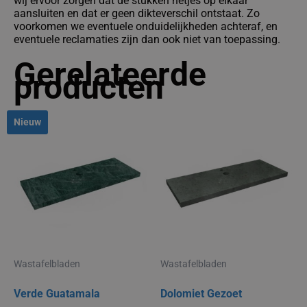
wij ervoor zorgen dat de stukken netjes op elkaar
aansluiten en dat er geen dikteverschil ontstaat. Zo
voorkomen we eventuele onduidelijkheden achteraf, en
eventuele reclamaties zijn dan ook niet van toepassing.
Gerelateerde
producten
Dit
Dit
Nieuw
product
produc
heeft
heeft
meerdere
meerde
variaties.
variati
Deze
Deze
optie
optie
kan
kan
gekozen
gekoz
worden
worde
op
op
Wastafelbladen
Wastafelbladen
de
de
productpagina
produc
Verde Guatamala
Dolomiet Gezoet