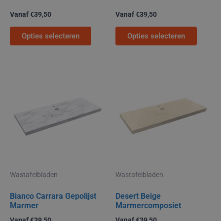
Vanaf
€
39,50
Vanaf
€
39,50
Opties selecteren
Opties selecteren
Dit
Dit
product
produc
heeft
heeft
meerdere
meerde
variaties.
variati
Deze
Deze
optie
optie
kan
kan
gekozen
gekoz
worden
worde
op
op
Wastafelbladen
Wastafelbladen
de
de
productpagina
produc
Bianco Carrara Gepolijst
Desert Beige
Marmer
Marmercomposiet
Vanaf
€
39,50
Vanaf
€
39,50