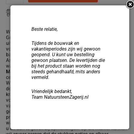
10-15 werkdagen
Beste relatie,
Wastafelbladen van Nero Zimbabwe / Nero Assoluto
Gepolijst zorgen voor een hoogglans en verfijnde
Tijdens de bouwvak en
uitstraling. Het gepolijste granietmateriaal in diepzwart
vakantieperiodes zijn wij gewoon
voegt een vleugje elegantie toe aan de
geopend. U kunt uw bestelling
badkamerinrichting. De gepolijste Nero Zimbabwe / Nero
gewoon plaatsen. De levertijden die
Assoluto wastafelbladen stralen een prachtige glans uit,
bij het product staan worden nog
waardoor elke badkamer een luxueuze uitstraling krijgt.
steeds gehandhaafd, mits anders
Maatbeschrijving:
Graag de gewenste maten ingeven in
vermeld.
centimeters met de precisie van millimeters.
Wastafelbladen langer dan 260 cm worden in twee gelijke
delen uitgevoerd. De maten voor de sparingen voor één
Vriendelijk bedankt,
kraan en afvoer worden van links gemeten (L1). Kiest u
Team NatuursteenZagerij.nl
voor twee of meer gaten, dan worden de gaten van L1
van links gemeten en de gaten van R1 van rechts
gemeten. Bij invoering van de gewenste maten, past de
prijs zich vanzelf aan. Indien er zich situaties voordoen
waarbij twee stukken tegen elkaar komen te liggen, dient
u dit aan te geven bij opmerkingen. Op die manier kunnen